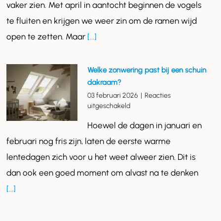
uw
vaker zien. Met april in aantocht beginnen de vogels
dakraam:
te fluiten en krijgen we weer zin om de ramen wijd
in
drie
open te zetten. Maar
[...]
stappen
klaar
voor
Welke zonwering past bij een schuin
de
dakraam?
zon
03 februari 2026
|
Reacties
voor
uitgeschakeld
Welke
Hoewel de dagen in januari en
zonwering
past
februari nog fris zijn, laten de eerste warme
bij
lentedagen zich voor u het weet alweer zien. Dit is
een
schuin
dan ook een goed moment om alvast na te denken
dakraam?
[...]