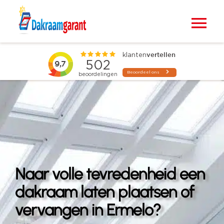
Ga
naar
Tog
inhoud
Nav
Home
VELUX dakramen
Raamdecoratie
Zonwering
Naar volle tevredenheid een
Projecten
dakraam laten plaatsen of
vervangen in Ermelo?
Blogs