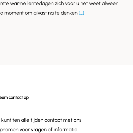
past
rste warme lentedagen zich voor u het weet alweer
bij
oed moment om alvast na te denken
[...]
een
schuin
dakraam?
eem contact op
 kunt ten alle tijden contact met ons
pnemen voor vragen of informatie.