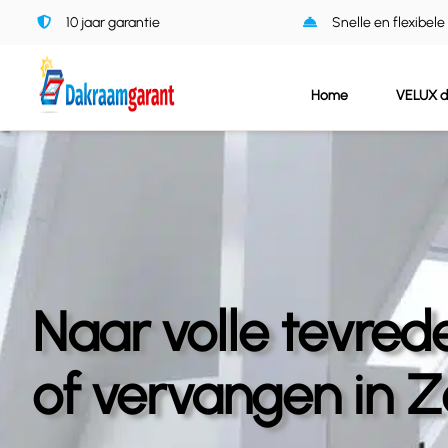
Ga
10 jaar garantie
Snelle en flexibele
naar
inhoud
Home
VELUX 
Naar volle tevre
of vervangen in Z