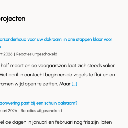
rojecten
arsonderhoud voor uw dakraam: in drie stappen klaar voor
n
voor
rt 2026
|
Reacties uitgeschakeld
Voorjaarsonderhoud
s half maart en de voorjaarszon laat zich steeds vaker
voor
uw
 Met april in aantocht beginnen de vogels te fluiten en
dakraam:
 ramen wijd open te zetten. Maar
[...]
in
drie
stappen
klaar
zonwering past bij een schuin dakraam?
voor
voor
ruari 2026
|
Reacties uitgeschakeld
de
Welke
zon
l de dagen in januari en februari nog fris zijn, laten
zonwering