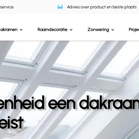
 service
Advies over product en beste plaats
dakramen
Raamdecoratie
Zonwering
Proje
denheid een dakraa
eist