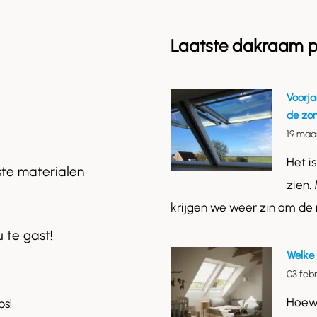
Laatste dakraam p
Voorja
de zo
19 maa
Het i
ste materialen
zien.
krijgen we weer zin om de
u te gast!
Welke 
03 feb
Hoewe
ps!