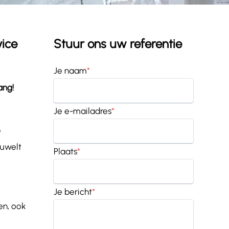
vice
Stuur ons uw referentie
Je naam
*
ang!
Je e-mailadres
*
e
uwelt
Plaats
*
Je bericht
*
en, ook