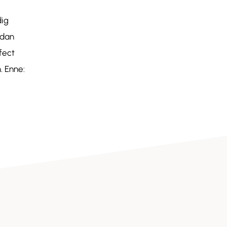
dig
 dan
fect
. Enne: