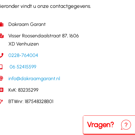
ieronder vindt u onze contactgegevens.
Dakraam Garant
Visser Roosendaalstraat 87, 1606
XD Venhuizen
0228-764004
06 52415599
info@dakraamgarant.nl
KvK: 83235299
BTWnr: 187548328B01
Vragen?
Neem