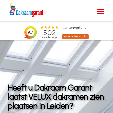
Ga
naar
Tog
inhoud
Nav
Home
VELUX dakramen
Raamdecoratie
Zonwering
Heeft u Dakraam Garant
Projecten
laatst VELUX dakramen zien
plaatsen in Leiden?
Blogs