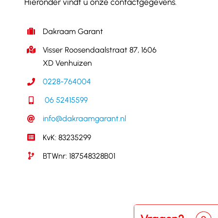
Hieronder vindt u onze contactgegevens.
Dakraam Garant
Visser Roosendaalstraat 87, 1606
XD Venhuizen
0228-764004
06 52415599
info@dakraamgarant.nl
KvK: 83235299
BTWnr: 187548328B01