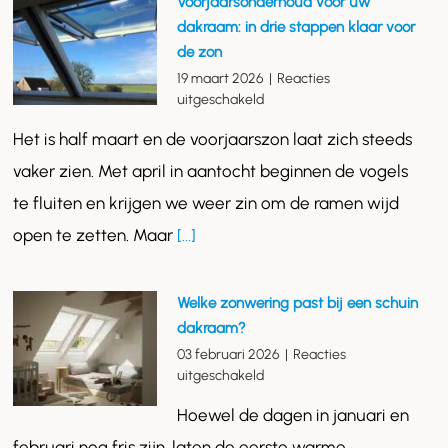
Voorjaarsonderhoud voor uw
dakraam: in drie stappen klaar voor
de zon
19 maart 2026
|
Reacties
voor
uitgeschakeld
Voorjaarsonderhoud
Het is half maart en de voorjaarszon laat zich steeds
voor
uw
vaker zien. Met april in aantocht beginnen de vogels
dakraam:
te fluiten en krijgen we weer zin om de ramen wijd
in
drie
open te zetten. Maar
[...]
stappen
klaar
voor
Welke zonwering past bij een schuin
de
dakraam?
zon
03 februari 2026
|
Reacties
voor
uitgeschakeld
Welke
Hoewel de dagen in januari en
zonwering
past
februari nog fris zijn, laten de eerste warme