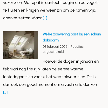
uw
vaker zien. Met april in aantocht beginnen de vogels
dakraam:
te fluiten en krijgen we weer zin om de ramen wijd
in
drie
open te zetten. Maar
[...]
stappen
klaar
voor
Welke zonwering past bij een schuin
de
dakraam?
zon
03 februari 2026
|
Reacties
voor
uitgeschakeld
Welke
Hoewel de dagen in januari en
zonwering
past
februari nog fris zijn, laten de eerste warme
bij
lentedagen zich voor u het weet alweer zien. Dit is
een
schuin
dan ook een goed moment om alvast na te denken
dakraam?
[...]