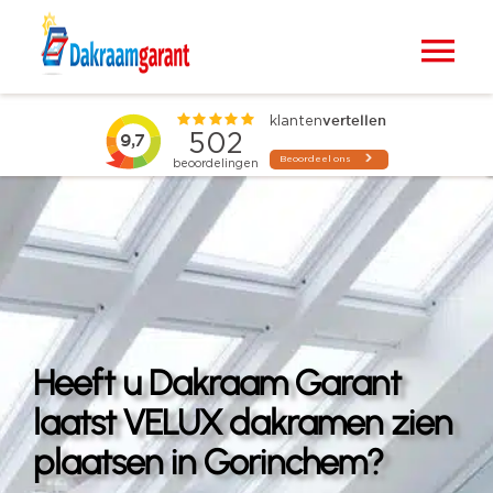
Ga
naar
Tog
inhoud
Nav
Home
VELUX dakramen
Raamdecoratie
Zonwering
Heeft u Dakraam Garant
Projecten
laatst VELUX dakramen zien
plaatsen in Gorinchem?
Blogs