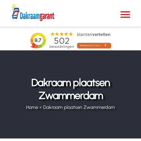
Ga
naar
Tog
inhoud
Nav
Home
VELUX dakramen
Raamdecoratie
Dakraam plaatsen
Zwammerdam
Zonwering
Home
»
Dakraam plaatsen Zwammerdam
Projecten
Blogs