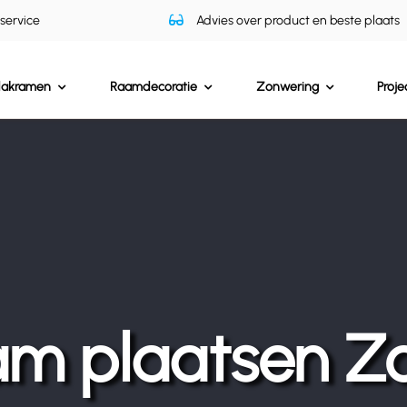
 service
Advies over product en beste plaats
dakramen
Raamdecoratie
Zonwering
Proje
m plaatsen Zo