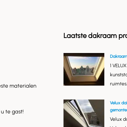
Laatste dakraam pr
Dakraam
1 VELUX
kunstst
ruimtes
este materialen
Velux da
gemontee
 u te gast!
Velux d