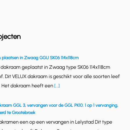
ojecten
 plaatsen in Zwaag GGU SK06 114x118cm
 dakraam geplaatst in Zwaag type SK06 114x118cm
of. Dit VELUX dakraam is geschikt voor alle soorten leef
. Het dakraam heeft een
[...]
kraam GGL 3, vervangen voor de GGL PK10. 1 op 1 vervanging,
rd te Grootebroek
akramen een op een vervangen in Lelystad Dit type