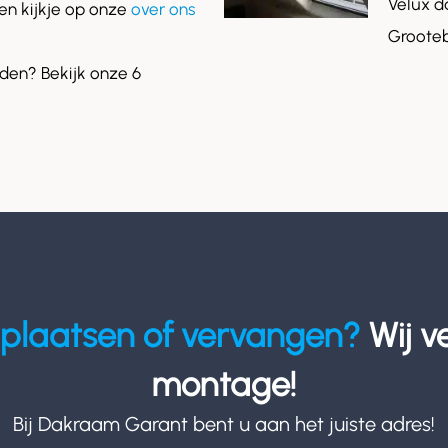
Velux d
n kijkje op onze
over ons
Grooteb
en? Bekijk onze 6
plaatsen of vervangen?
Wij v
montage!
Bij Dakraam Garant bent u aan het juiste adres!