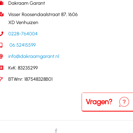
Dakraam Garant
Visser Roosendaalstraat 87, 1606
XD Venhuizen
0228-764004
06 52415599
info@dakraamgarant.nl
KvK: 83235299
BTWnr: 187548328B01
Vragen?
Neem