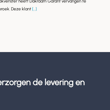
akvenster heeft Dakraam Garant vervangen te
roek. Deze klant
[...]
erzorgen de levering en