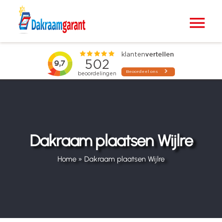
Ga
naar
Tog
inhoud
Nav
Home
VELUX dakramen
Raamdecoratie
Dakraam plaatsen Wijlre
Zonwering
Home
»
Dakraam plaatsen Wijlre
Projecten
Blogs