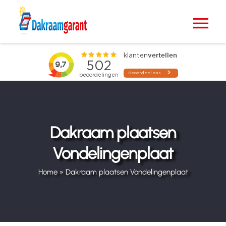
Ga
naar
Tog
inhoud
Nav
Home
VELUX dakramen
Raamdecoratie
Dakraam plaatsen
Vondelingenplaat
Zonwering
Home
»
Dakraam plaatsen Vondelingenplaat
Projecten
Blogs