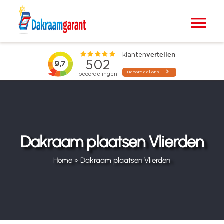
Ga
naar
Tog
inhoud
Nav
Home
VELUX dakramen
Raamdecoratie
Dakraam plaatsen Vlierden
Zonwering
Home
»
Dakraam plaatsen Vlierden
Projecten
Blogs