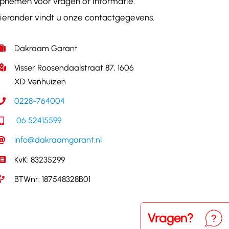
pnemen voor vragen of informatie.
ieronder vindt u onze contactgegevens.
Dakraam Garant
Visser Roosendaalstraat 87, 1606
XD Venhuizen
0228-764004
06 52415599
info@dakraamgarant.nl
KvK: 83235299
BTWnr: 187548328B01
Vragen?
Neem