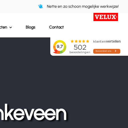
Nette en zo schoon mogelijke werkwijze!
cten
Blogs
Contact
nkeveen