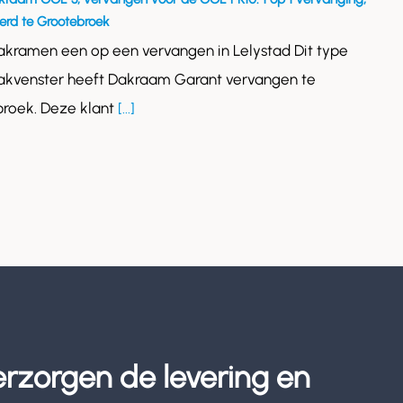
rd te Grootebroek
akramen een op een vervangen in Lelystad Dit type
akvenster heeft Dakraam Garant vervangen te
roek. Deze klant
[...]
erzorgen de levering en