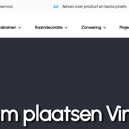
 service
Advies over product en beste plaats
dakramen
Raamdecoratie
Zonwering
Proje
m plaatsen Vi