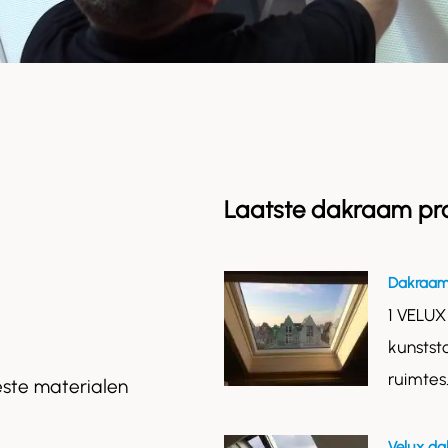
Laatste dakraam pr
Dakraam
1 VELUX
kunstst
ruimtes
este materialen
Velux da