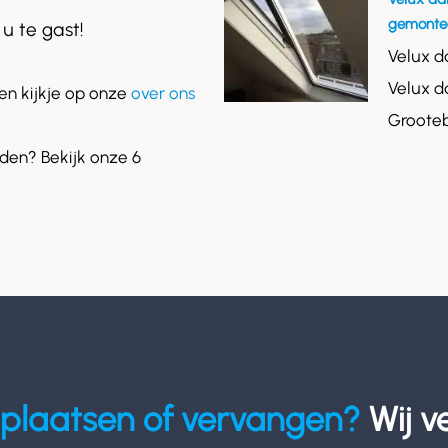
gemontee
 u te gast!
Velux d
Velux d
n kijkje op onze
over ons
Grooteb
en? Bekijk onze 6
plaatsen of vervangen?
Wij v