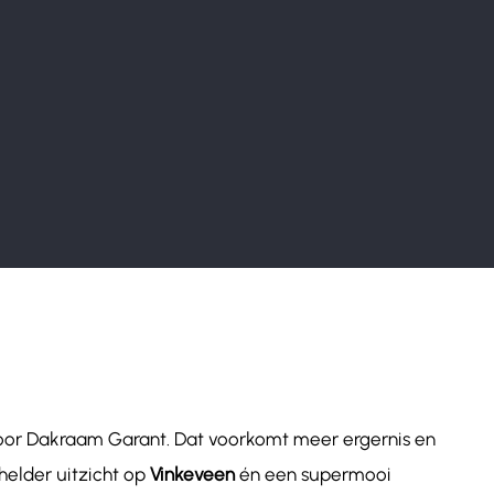
door Dakraam Garant. Dat voorkomt meer ergernis en
helder uitzicht op
Vinkeveen
én een supermooi