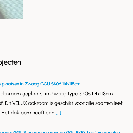
ojecten
 plaatsen in Zwaag GGU SK06 114x118cm
 dakraam geplaatst in Zwaag type SK06 114x118cm
of. Dit VELUX dakraam is geschikt voor alle soorten leef
. Het dakraam heeft een
[...]
kraam GGL 3, vervangen voor de GGL PK10. 1 op 1 vervanging,