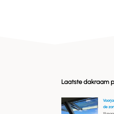
Laatste dakraam p
Voorja
de zo
19 maa