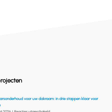
rojecten
arsonderhoud voor uw dakraam: in drie stappen klaar voor
n
voor
rt 2026
|
Reacties uitgeschakeld