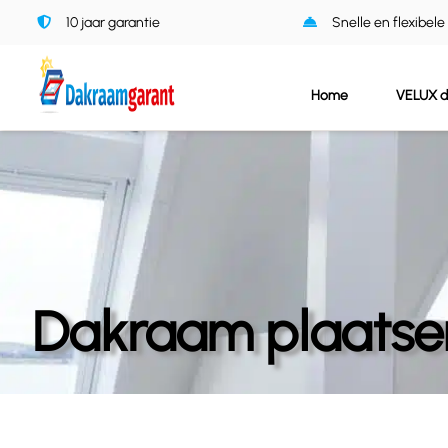
Ga
10 jaar garantie
Snelle en flexibele
naar
inhoud
Home
VELUX 
Dakraam plaatsen