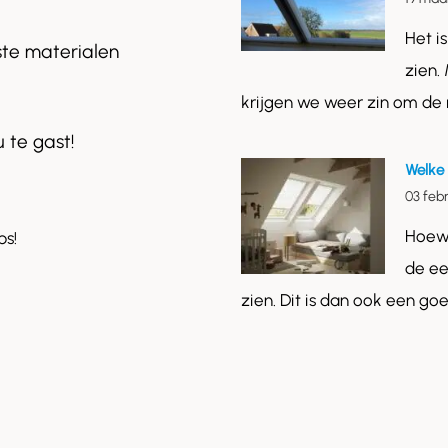
Het i
ste materialen
zien.
krijgen we weer zin om de
u te gast!
Welke 
03 feb
Hoewe
ps!
de ee
zien. Dit is dan ook een g