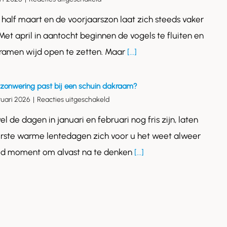
Voorjaarsonderhoud
s half maart en de voorjaarszon laat zich steeds vaker
voor
uw
 Met april in aantocht beginnen de vogels te fluiten en
dakraam:
 ramen wijd open te zetten. Maar
[...]
in
drie
stappen
klaar
zonwering past bij een schuin dakraam?
voor
voor
ruari 2026
|
Reacties uitgeschakeld
de
Welke
zon
l de dagen in januari en februari nog fris zijn, laten
zonwering
past
rste warme lentedagen zich voor u het weet alweer
bij
oed moment om alvast na te denken
[...]
een
schuin
dakraam?