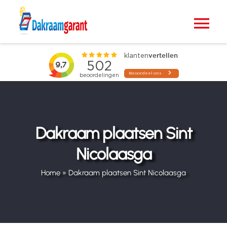
Ga
naar
Tog
inhoud
Nav
Home
VELUX dakramen
Raamdecoratie
Dakraam plaatsen Sint
Nicolaasga
Zonwering
Home
»
Dakraam plaatsen Sint Nicolaasga
Projecten
Blogs