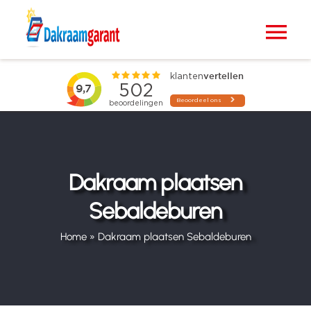
Ga
naar
Tog
inhoud
Nav
Home
VELUX dakramen
Raamdecoratie
Dakraam plaatsen
Sebaldeburen
Zonwering
Home
»
Dakraam plaatsen Sebaldeburen
Projecten
Blogs