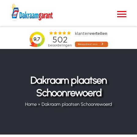
Ga
naar
Tog
inhoud
Nav
Home
VELUX dakramen
Raamdecoratie
Dakraam plaatsen
Schoonrewoerd
Zonwering
Home
»
Dakraam plaatsen Schoonrewoerd
Projecten
Blogs