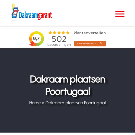
Ga
naar
Tog
inhoud
Nav
Home
VELUX dakramen
Raamdecoratie
Dakraam plaatsen
Poortugaal
Zonwering
Home
»
Dakraam plaatsen Poortugaal
Projecten
Blogs