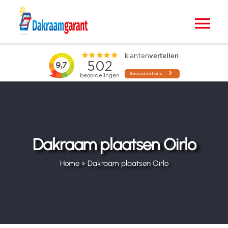
Ga
naar
Tog
inhoud
Nav
Home
VELUX dakramen
Raamdecoratie
Dakraam plaatsen Oirlo
Zonwering
Home
»
Dakraam plaatsen Oirlo
Projecten
Blogs