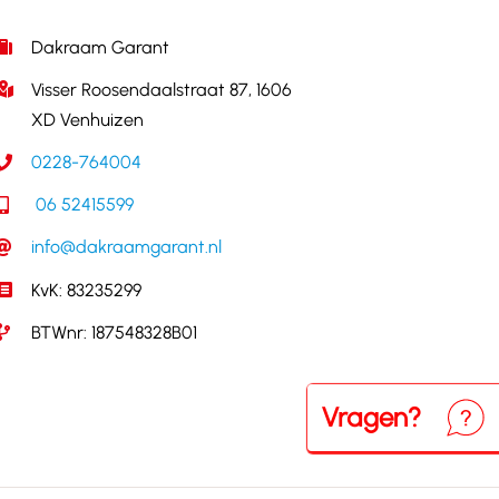
Dakraam Garant
Visser Roosendaalstraat 87, 1606
XD Venhuizen
0228-764004
06 52415599
info@dakraamgarant.nl
KvK: 83235299
BTWnr: 187548328B01
Vragen?
Neem