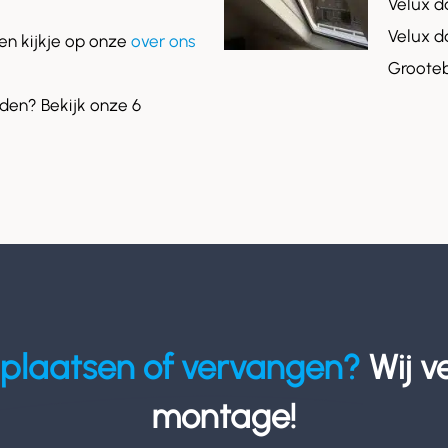
Velux d
Velux d
n kijkje op onze
over ons
Grooteb
en? Bekijk onze 6
plaatsen of vervangen?
Wij v
montage!