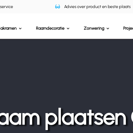
 service
Advies over product en beste plaats
dakramen
Raamdecoratie
Zonwering
Proje
aam plaatsen