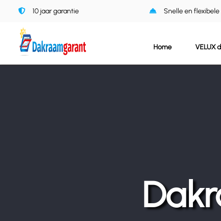
Ga
10 jaar garantie
Snelle en flexibele
naar
inhoud
Home
VELUX 
Dakr