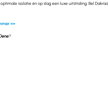
timale isolatie én op slag een luxe uitstraling. Bel Dakr
ummer >>
Oene
?