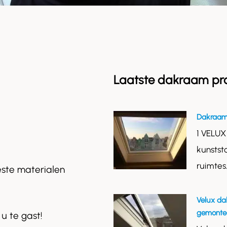
Laatste dakraam pr
Dakraam
1 VELUX
kunstst
ruimtes
este materialen
Velux da
gemontee
 u te gast!