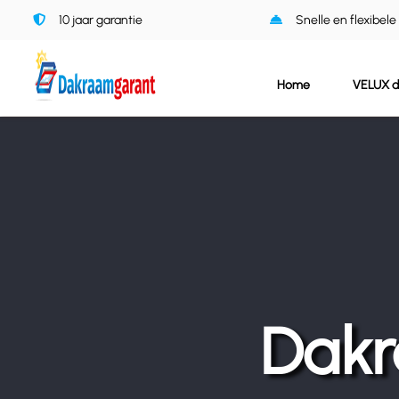
Ga
10 jaar garantie
Snelle en flexibele
naar
inhoud
Home
VELUX 
Dakr