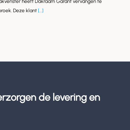
akvenster heeft Dakraam Garant vervangen te
roek. Deze klant
[...]
erzorgen de levering en