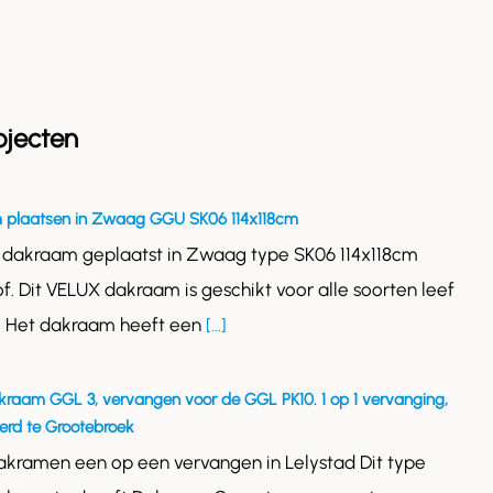
ojecten
 plaatsen in Zwaag GGU SK06 114x118cm
 dakraam geplaatst in Zwaag type SK06 114x118cm
of. Dit VELUX dakraam is geschikt voor alle soorten leef
. Het dakraam heeft een
[...]
kraam GGL 3, vervangen voor de GGL PK10. 1 op 1 vervanging,
rd te Grootebroek
akramen een op een vervangen in Lelystad Dit type