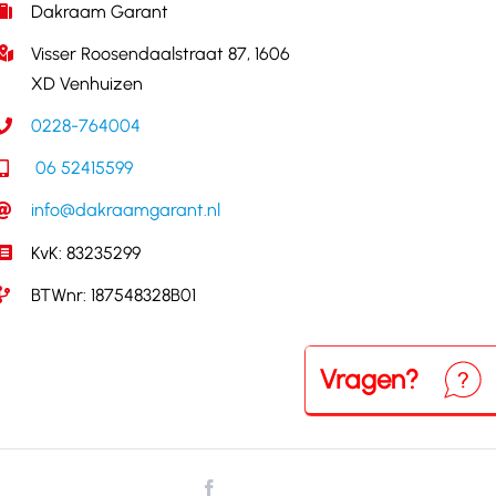
Dakraam Garant
Visser Roosendaalstraat 87, 1606
XD Venhuizen
0228-764004
06 52415599
info@dakraamgarant.nl
KvK: 83235299
BTWnr: 187548328B01
Vragen?
Neem