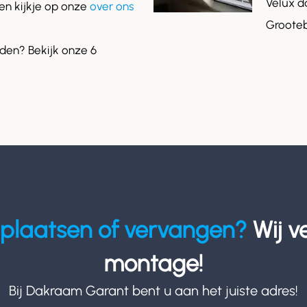
Velux d
n kijkje op onze
over ons
Grooteb
en? Bekijk onze 6
plaatsen of vervangen?
Wij v
montage!
Bij Dakraam Garant bent u aan het juiste adres!