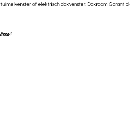
ttuimelvenster of elektrisch dakvenster: Dakraam Garant pla
Nisse
?