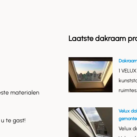
Laatste dakraam pr
Dakraam
1 VELUX
kunstst
ruimtes
este materialen
Velux da
gemontee
 u te gast!
Velux d