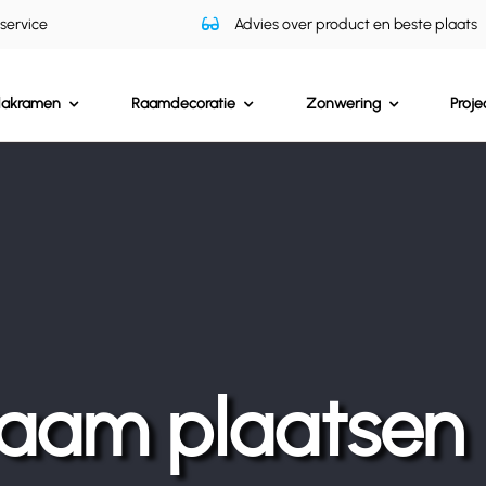
 service
Advies over product en beste plaats
dakramen
Raamdecoratie
Zonwering
Proje
aam plaatsen 