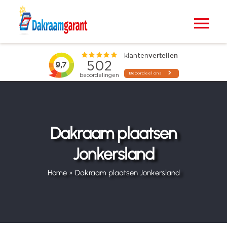
Ga
naar
Tog
inhoud
Nav
Home
VELUX dakramen
Raamdecoratie
Dakraam plaatsen
Jonkersland
Zonwering
Home
»
Dakraam plaatsen Jonkersland
Projecten
Blogs