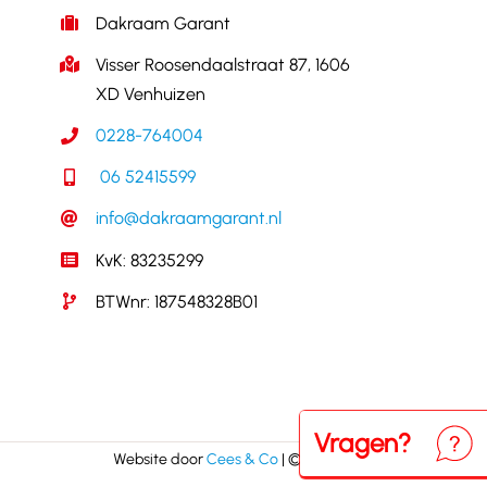
Dakraam Garant
Visser Roosendaalstraat 87, 1606
XD Venhuizen
0228-764004
06 52415599
info@dakraamgarant.nl
KvK: 83235299
BTWnr: 187548328B01
Vragen?
Neem
Website door
Cees & Co
| © Copyright