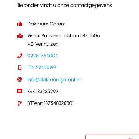
Hieronder vindt u onze contactgegevens.
Dakraam Garant
Visser Roosendaalstraat 87, 1606
XD Venhuizen
0228-764004
06 52415599
info@dakraamgarant.nl
KvK: 83235299
BTWnr: 187548328B01