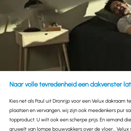
Naar volle tevredenheid een dakvenster lat
Kies net als Paul uit Dronrijp voor een Velux dakraam 
plaatsen en vervangen, wij zijn ook meedenkers pur sa
topproduct. U wilt ook een scherpe prijs. En iemand di
gruwelt van lompe bouwvakkers over de vloer… Velux sp