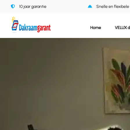
Ga
10 jaar garantie
Snelle en flexibele
naar
inhoud
Home
VELUX 