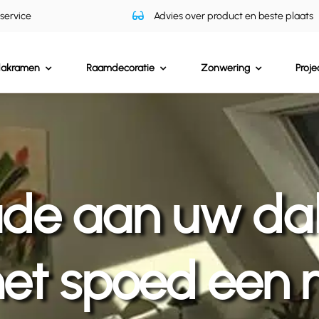
 service
Advies over product en beste plaats
dakramen
Raamdecoratie
Zonwering
Proje
de aan uw da
et spoed een 